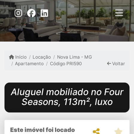
Início
Locação
Nova Lima - MG
Apartamento
Código PRI590
Voltar
Aluguel mobiliado no Four
Seasons, 113m², luxo
Este imóvel foi locado