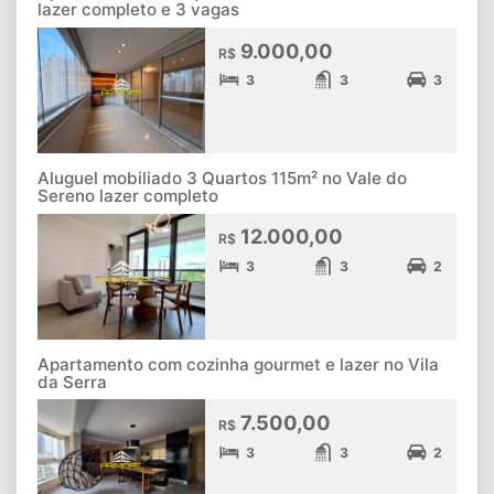
lazer completo e 3 vagas
9.000,00
R$
3
3
3
Aluguel mobiliado 3 Quartos 115m² no Vale do
Sereno lazer completo
12.000,00
R$
3
3
2
Apartamento com cozinha gourmet e lazer no Vila
da Serra
7.500,00
R$
3
3
2