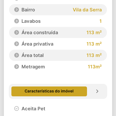
Bairro
Vila da Serra
Lavabos
1
Área construída
113 m²
Área privativa
113 m²
Área total
113 m²
Metragem
113m²
Características do imóvel
Aceita Pet