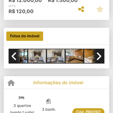
R$
12.000,00
R$
1.500,00
IPTU
R$
120,00
Fotos do imóvel
Previous
Next
Informações do imóvel
3 quartos
3 banh.
Cód.
PRI2197
(sendo 1 suíte)