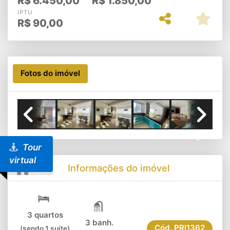
R$
6.450,00
R$
1.850,00
IPTU
R$
90,00
Fotos do imóvel
Previous
Next
Tour
virtual
Informações do imóvel
3 quartos
3 banh.
Cód.
PRI1362
(sendo 1 suíte)