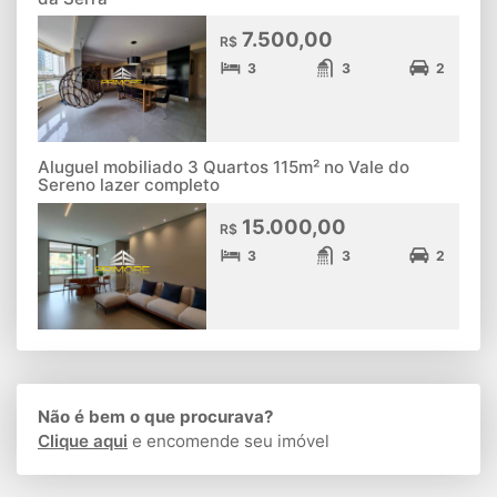
7.500,00
R$
3
3
2
Aluguel mobiliado 3 Quartos 115m² no Vale do
Sereno lazer completo
15.000,00
R$
3
3
2
Não é bem o que procurava?
Clique aqui
e encomende seu imóvel