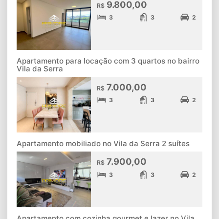
9.800,00
R$
3
3
2
Apartamento para locação com 3 quartos no bairro
Vila da Serra
7.000,00
R$
3
3
2
Apartamento mobiliado no Vila da Serra 2 suítes
7.900,00
R$
3
3
2
Apartamento com cozinha gourmet e lazer no Vila