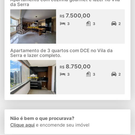
da Serra
7.500,00
R$
3
3
2
Apartamento de 3 quartos com DCE no Vila da
Serra e lazer completo.
8.750,00
R$
3
3
2
Não é bem o que procurava?
Clique aqui
e encomende seu imóvel