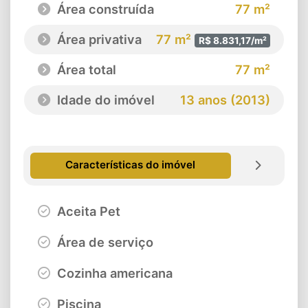
Área construída
77 m²
Área privativa
77 m²
R$ 8.831,17/m²
Área total
77 m²
Idade do imóvel
13 anos (2013)
Características do imóvel
Aceita Pet
Área de serviço
Cozinha americana
Piscina