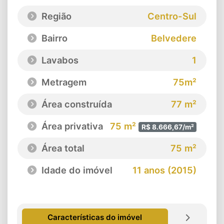
Região
Centro-Sul
Bairro
Belvedere
Lavabos
1
Metragem
75m²
Área construída
77 m²
Área privativa
75 m²
R$ 8.666,67/m²
Área total
75 m²
Idade do imóvel
11 anos (2015)
Características do imóvel