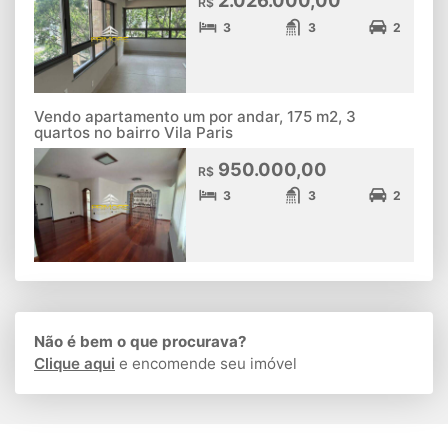
2.026.000,00
R$
3
3
2
Vendo apartamento um por andar, 175 m2, 3
quartos no bairro Vila Paris
950.000,00
R$
3
3
2
Não é bem o que procurava?
Clique aqui
e encomende seu imóvel