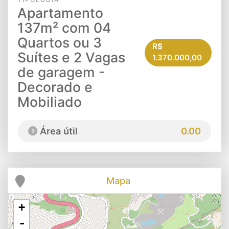
Apartamento
137m² com 04
Quartos ou 3
R$
Suítes e 2 Vagas
1.370.000,00
de garagem -
Decorado e
Mobiliado
Área útil
0.00
Mapa
+
-