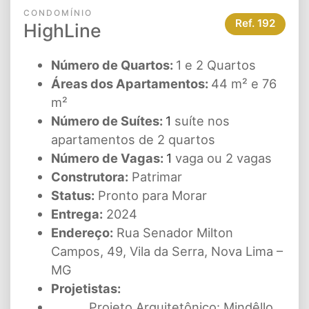
CONDOMÍNIO
Ref.
192
HighLine
Número de Quartos:
1 e 2 Quartos
Áreas dos Apartamentos:
44 m² e 76
m²
Número de Suítes:
1
suíte nos
apartamentos de 2 quartos
Número de Vagas:
1
vaga ou 2 vagas
Construtora:
Patrimar
Status:
Pronto para Morar
Entrega:
2024
Endereço:
Rua Senador Milton
Campos, 49, Vila da Serra, Nova Lima –
MG
Projetistas:
Projeto Arquitetônico: Mindêllo