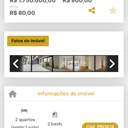
R$
1.750.000,00
R$
900,00
IPTU
R$
80,00
Fotos do imóvel
Previous
Next
Informações do imóvel
2 quartos
2 banh.
Cód.
PRI1874
(sendo 1 suíte)