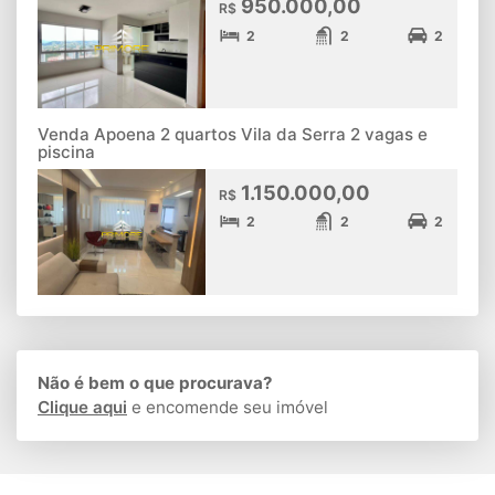
950.000,00
R$
2
2
2
Venda Apoena 2 quartos Vila da Serra 2 vagas e
piscina
1.150.000,00
R$
2
2
2
Não é bem o que procurava?
Clique aqui
e encomende seu imóvel