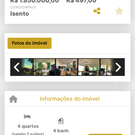
R$
1.850.000,00
R$
497,00
CONDOMÍNIO
Isento
Fotos do imóvel
Previous
Next
Informações do imóvel
4 quartos
4 banh.
(sendo 2 suítes)