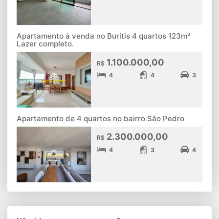
Apartamento à venda no Buritis 4 quartos 123m²
Lazer completo.
1.100.000,00
R$
4
4
3
Apartamento de 4 quartos no bairro São Pedro
2.300.000,00
R$
4
3
4