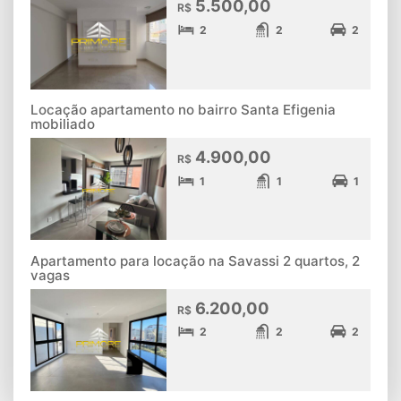
5.500,00
R$
2
2
2
Locação apartamento no bairro Santa Efigenia
mobiliado
4.900,00
R$
1
1
1
Apartamento para locação na Savassi 2 quartos, 2
vagas
6.200,00
R$
2
2
2