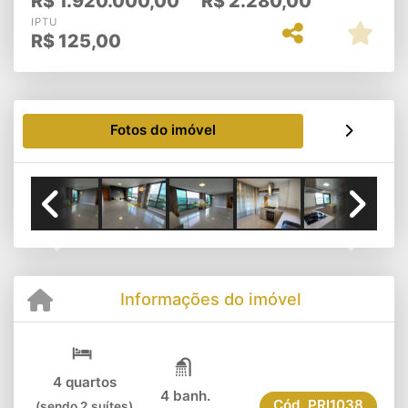
R$
1.920.000,00
R$
2.280,00
IPTU
R$
125,00
Fotos do imóvel
Previous
Next
Informações do imóvel
4 quartos
4 banh.
Cód.
PRI1038
(sendo 2 suítes)