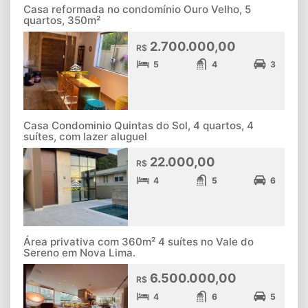
Casa reformada no condomínio Ouro Velho, 5
quartos, 350m²
2.700.000,00
R$
5
4
3
Casa Condominio Quintas do Sol, 4 quartos, 4
suítes, com lazer aluguel
22.000,00
R$
4
5
6
Área privativa com 360m² 4 suítes no Vale do
Sereno em Nova Lima.
6.500.000,00
R$
4
6
5