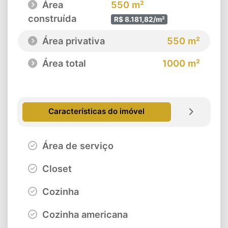
Área
550 m²
construída
R$ 8.181,82/m²
Área privativa
550 m²
Área total
1000 m²
Características do imóvel
Área de serviço
Closet
Cozinha
Cozinha americana