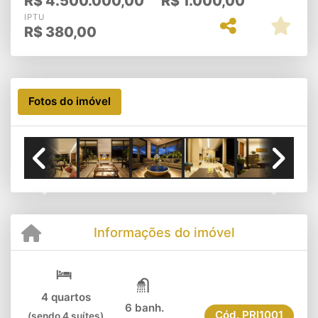
R$
4.500.000,00
R$
1.000,00
IPTU
R$
380,00
Fotos do imóvel
Previous
Next
Informações do imóvel
4 quartos
6 banh.
Cód.
PRI1001
(sendo 4 suítes)